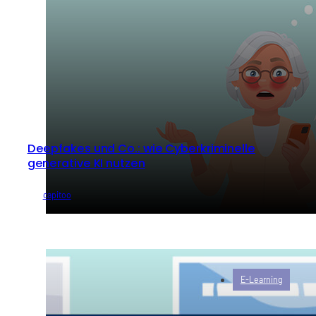
Deepfakes und Co.: wie Cyberkriminelle
generative KI nutzen
von
capitoo
E-Learning