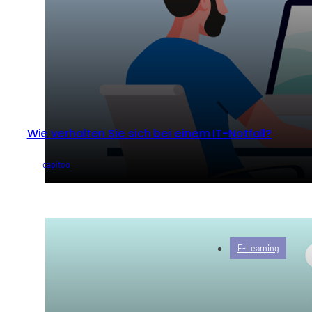
Wie verhalten Sie sich bei einem IT-Notfall?
von
capitoo
E-Learning