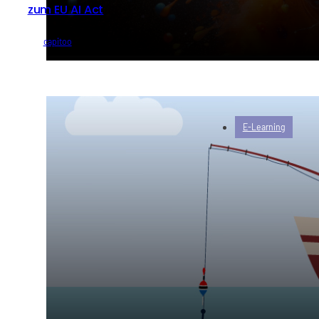
zum EU AI Act
von
capitoo
E-Learning