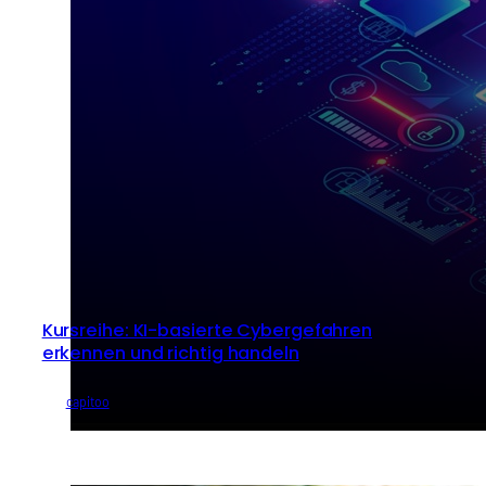
Kursreihe: KI-basierte Cybergefahren
erkennen und richtig handeln
von
capitoo