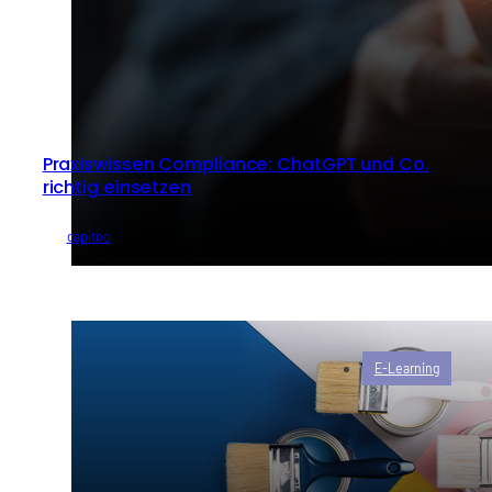
Praxiswissen Compliance: ChatGPT und Co.
richtig einsetzen
von
capitoo
E-Learning