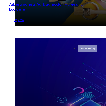
Arbeitsschutz Aufbaumodul: Maler und
Lackierer
von
capitoo
E-Learning