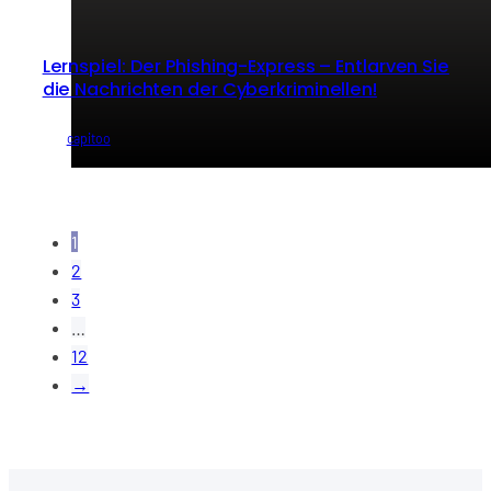
Lernspiel: Der Phishing-Express – Entlarven Sie
die Nachrichten der Cyberkriminellen!
von
capitoo
1
2
3
…
12
→