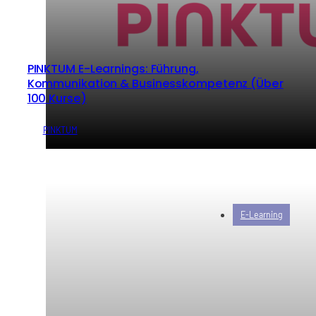
PINKTUM E-Learnings: Führung,
Kommunikation & Businesskompetenz (Über
100 Kurse)
von
PINKTUM
E-Learning