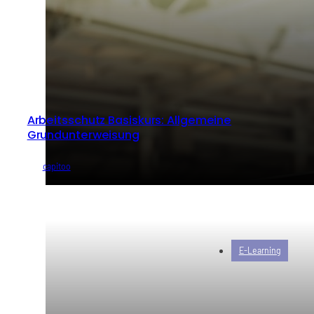
Arbeitsschutz Basiskurs: Allgemeine
Grundunterweisung
von
capitoo
E-Learning