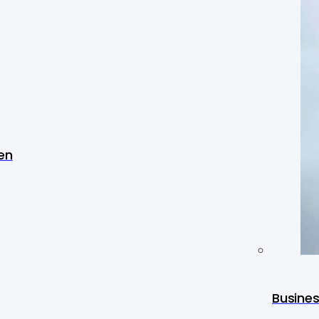
en
Busine