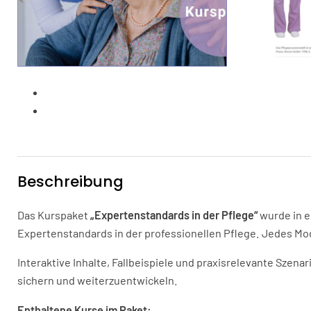
Beschreibung
Das Kurspaket
„Expertenstandards in der Pflege“
wurde in e
Expertenstandards in der professionellen Pflege. Jedes Modu
Interaktive Inhalte, Fallbeispiele und praxisrelevante Szena
sichern und weiterzuentwickeln.
Enthaltene Kurse im Paket: