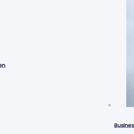
en
Busine