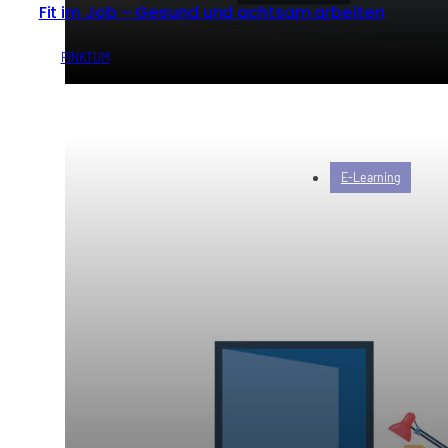
Fit im Job – Gesund und achtsam arbeiten
von
PINKTUM
E-Learning