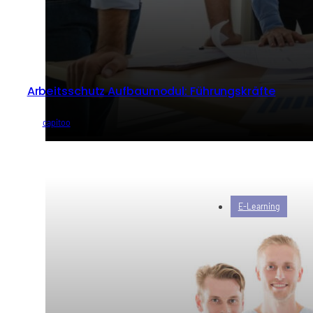
Arbeitsschutz Aufbaumodul: Führungskräfte
von
capitoo
E-Learning