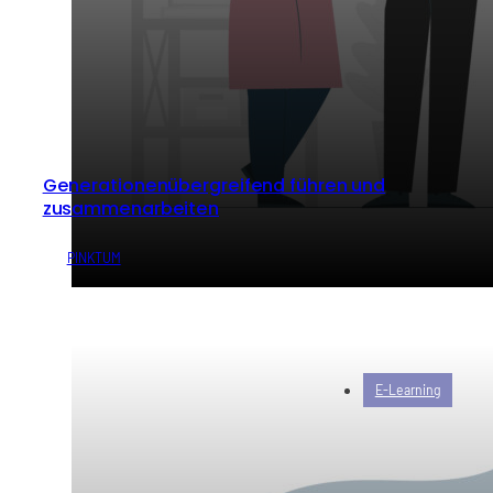
Generationenübergreifend führen und
zusammenarbeiten
von
PINKTUM
E-Learning