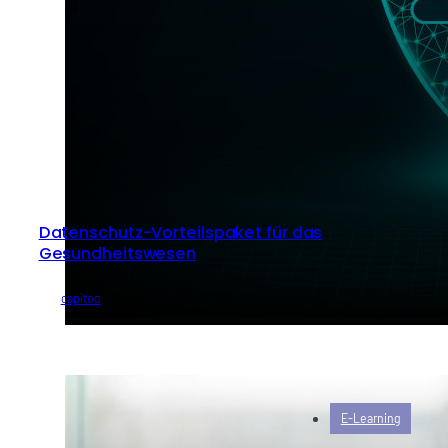
Datenschutz-Vorteilspaket für das
Gesundheitswesen
von
capitoo
E-Learning