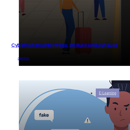
Cyberrisiken unterwegs, im Büro und zuhause
von
capitoo
E-Learning