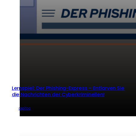
Lernspiel: Der Phishing-Express – Entlarven Sie
die Nachrichten der Cyberkriminellen!
von
capitoo