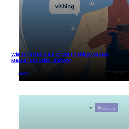
Wie schützen Sie sich vor Phishing via SMS,
Messenger oder Telefon?
von
capitoo
E-Learning