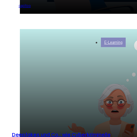
von
capitoo
E-Learning
Deepfakes und Co.: wie Cyberkriminelle