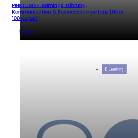
PINKTUM E-Learnings: Führung,
Kommunikation & Businesskompetenz (Über
100 Kurse)
von
PINKTUM
E-Learning