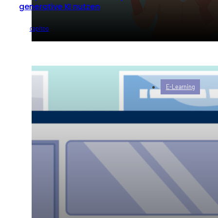
generative KI nutzen
von
capitoo
E-Learning