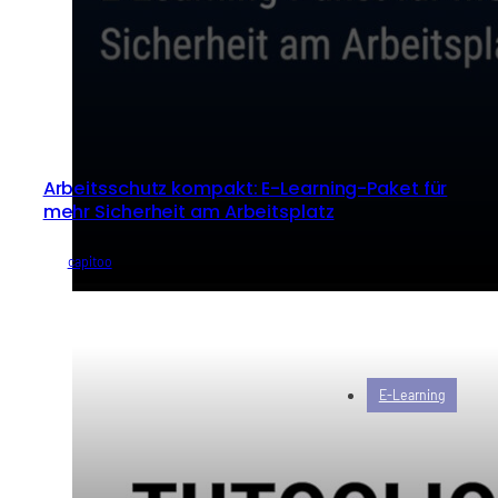
Arbeitsschutz kompakt: E-Learning-Paket für
mehr Sicherheit am Arbeitsplatz
von
capitoo
E-Learning