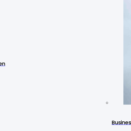
en
Busine