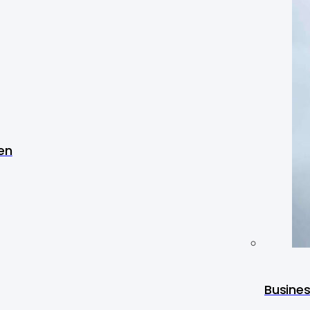
en
Busine