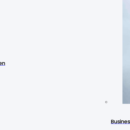
en
Busine